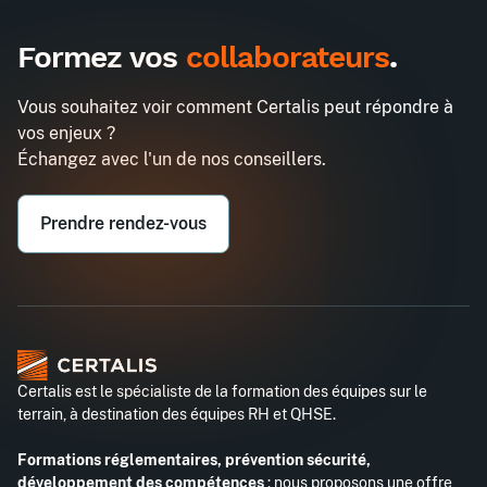
Inter
Intra
1485€
3870€
A destination des entreprises uniquement
Formez vos
collaborateurs
.
Maîtriser les points clés en
Demander un devis
rémunération
Vous souhaitez voir comment Certalis peut répondre à
Entreprise*
vos enjeux ?
Échangez avec l'un de nos conseillers.
Email professionnel*
Prendre rendez-vous
Téléphone professionnel*
Certalis est le spécialiste de la formation des équipes sur le
terrain, à destination des équipes RH et QHSE.
Formations réglementaires, prévention sécurité,
développement des compétences
: nous proposons une offre