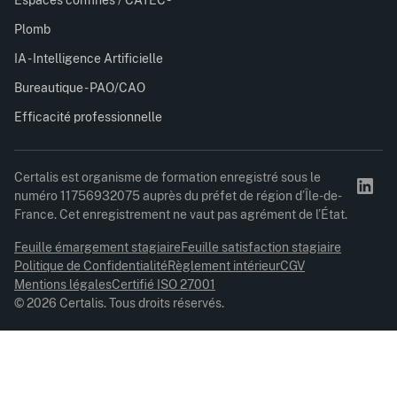
Plomb
IA - Intelligence Artificielle
Bureautique - PAO/CAO
Efficacité professionnelle
Certalis est organisme de formation enregistré sous le
numéro 11756932075 auprès du préfet de région d’Île-de-
France. Cet enregistrement ne vaut pas agrément de l’État.
Feuille émargement stagiaire
Feuille satisfaction stagiaire
Politique de Confidentialité
Règlement intérieur
CGV
Mentions légales
Certifié ISO 27001
© 2026 Certalis. Tous droits réservés.