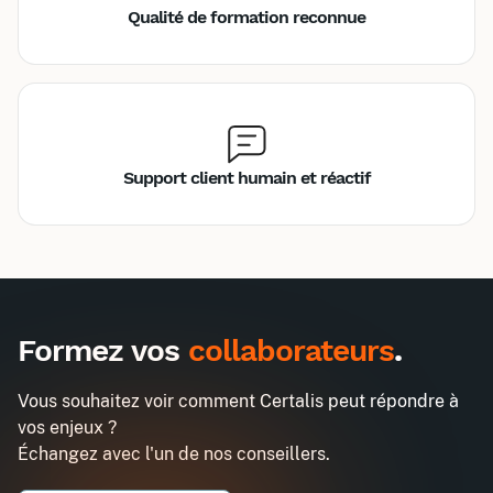
Qualité de formation reconnue
Support client humain et réactif
Inter
Intra
1485€
1290€
A destination des entreprises uniquement
Formez vos
collaborateurs
.
3h chrono pour s'initier au mode
Demander un devis
projet
Vous souhaitez voir comment Certalis peut répondre à
Entreprise*
vos enjeux ?
Échangez avec l'un de nos conseillers.
Email professionnel*