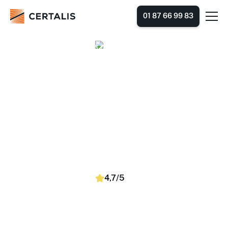
01 87 66 99 83
Accueil
Nos centres de formation
Nouvelle-Aquitaine
Corrèze
Nos centres de formation en
Corrèze
Trouvez et réservez simplement des formations selon
vos dates, lieu et nombre de stagiaires. Nous proposons
des sessions en inter-entreprises (dans un centre) et en
intra-entreprise (dans vos locaux).
4,7/5