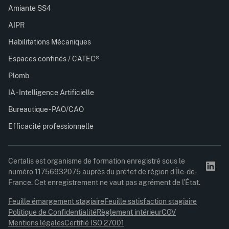
Amiante SS4
AIPR
Habilitations Mécaniques
Espaces confinés / CATEC®
Plomb
IA - Intelligence Artificielle
Bureautique - PAO/CAO
Efficacité professionnelle
Certalis est organisme de formation enregistré sous le
numéro 11756932075 auprès du préfet de région d’Île-de-
France. Cet enregistrement ne vaut pas agrément de l’État.
Feuille émargement stagiaire
Feuille satisfaction stagiaire
Politique de Confidentialité
Règlement intérieur
CGV
Mentions légales
Certifié ISO 27001