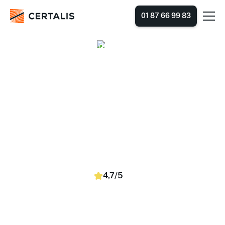
01 87 66 99 83
Accueil
Nos centres de formation
Bourgogne-Franche-Comté
Doubs
Nos centres de formation
dans le Doubs
Trouvez et réservez simplement des formations selon
vos dates, lieu et nombre de stagiaires. Nous proposons
des sessions en inter-entreprises (dans un centre) et en
intra-entreprise (dans vos locaux).
4,7/5