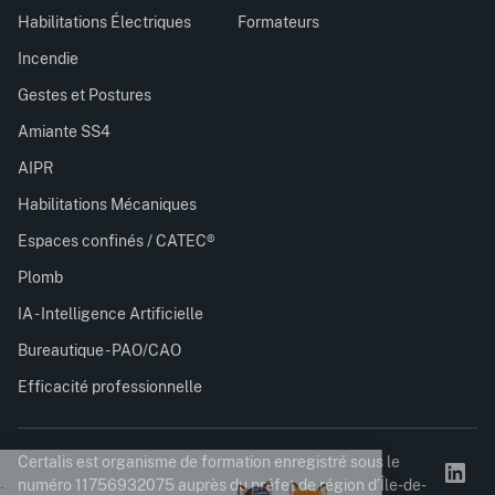
Habilitations Électriques
Formateurs
Incendie
Gestes et Postures
Amiante SS4
AIPR
Habilitations Mécaniques
Espaces confinés / CATEC®
Plomb
IA - Intelligence Artificielle
Bureautique - PAO/CAO
Efficacité professionnelle
Certalis est organisme de formation enregistré sous le
numéro 11756932075 auprès du préfet de région d’Île-de-