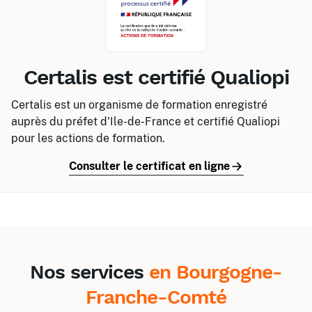
CACES®
Habilitations électriques
Incendie
SST
Travail en hauteur
Centre de Chalezeule
Certalis est certifié Qualiopi
CACES®
Habilitations électriques
SST
Certalis est un organisme de formation enregistré
auprès du préfet d'Ile-de-France et certifié Qualiopi
pour les actions de formation.
Consulter le certificat en ligne
Nos services
en Bourgogne-
Franche-Comté