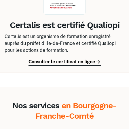
SST
Travail en hauteur
Centre de Autun
Certalis est certifié Qualiopi
SST
Certalis est un organisme de formation enregistré
Centre de Saint-Loup-de-Varennes
auprès du préfet d'Ile-de-France et certifié Qualiopi
CACES®
pour les actions de formation.
Centre de Chalon-sur-Saône 1
Consulter le certificat en ligne
CACES®
Habilitations électriques
SST
Travail en hauteur
Nos services
en Bourgogne-
Franche-Comté