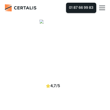
01 87 66 99 83
Accueil
Nos centres de formation
Bourgogne-Franche-Comté
Saône-et-Loire
Nos centres de formation en
Saône-et-Loire
Trouvez et réservez simplement des formations selon
vos dates, lieu et nombre de stagiaires. Nous proposons
des sessions en inter-entreprises (dans un centre) et en
intra-entreprise (dans vos locaux).
4,7/5