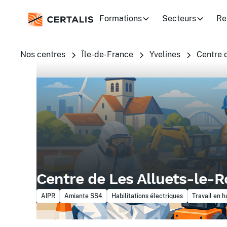
Formations
Secteurs
Re
Nos centres
Île-de-France
Yvelines
Centre 
Centre de Les Alluets-le-R
AIPR
Amiante SS4
Habilitations électriques
Travail en 