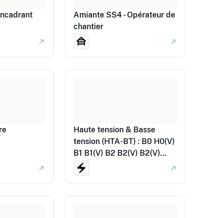
Encadrant
Amiante SS4 - Opérateur de
chantier
re
Haute tension & Basse
tension (HTA-BT) : B0 H0(V)
B1 B1(V) B2 B2(V) B2(V)
Essai BR BC H1 H1(V) H2
H2(V) HC