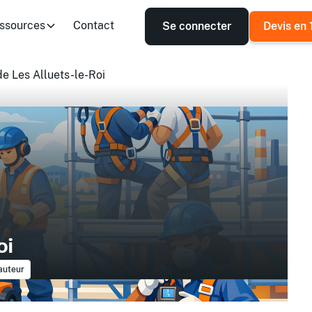
ssources
Contact
Se connecter
Devis en 
de Les Alluets-le-Roi
oi
hauteur