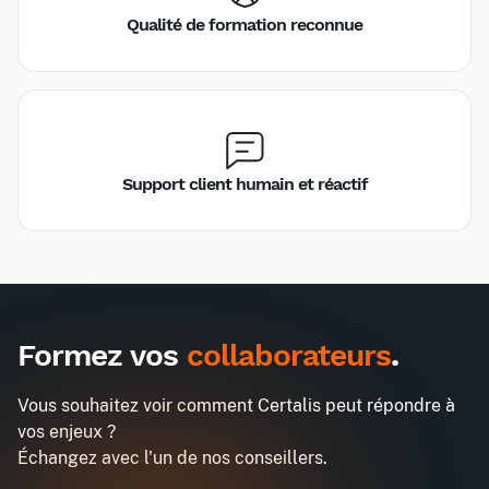
Qualité de formation reconnue
Support client humain et réactif
A destination des entreprises uniquement
Formez vos
collaborateurs
.
Référent Handicap
Entreprise*
Vous souhaitez voir comment Certalis peut répondre à
vos enjeux ?
Inter
Intra
Email professionnel*
990€
2580€
Échangez avec l'un de nos conseillers.