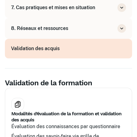
Accessibilité des formations
7. Cas pratiques et mises en situation
Accueil et accompagnement des personnes
en situation de handicap
Ateliers collectifs
Évaluation de l’impact et amélioration
8. Réseaux et ressources
Simulations basées sur des cas concrets
continue
Développement et animation de réseaux de
Validation des acquis
référents handicap
Partage d’expériences et bonnes pratiques
Validation de la formation
Modalités d’évaluation de la formation et validation
des acquis
Évaluation des connaissances par questionnaire
Évaluation des savoir-faire via grille de