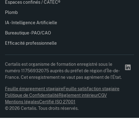
Espaces confinés / CATEC®
Plomb
IA - Intelligence Artificielle
Bureautique - PAO/CAO
Efficacité professionnelle
Certalis est organisme de formation enregistré sous le
numéro 11756932075 auprès du préfet de région d’Île-de-
France. Cet enregistrement ne vaut pas agrément de l’État.
Feuille émargement stagiaire
Feuille satisfaction stagiaire
Politique de Confidentialité
Règlement intérieur
CGV
Mentions légales
Certifié ISO 27001
© 2026 Certalis. Tous droits réservés.