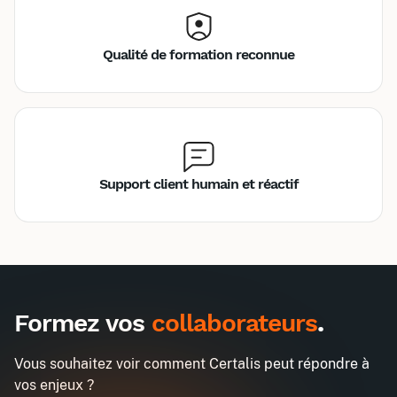
Qualité de formation reconnue
Support client humain et réactif
Inter
Intra
990€
2580€
A destination des entreprises uniquement
Formez vos
collaborateurs
.
RH : développer votre posture de
Demander un devis
coach et de conseil auprès des
Vous souhaitez voir comment Certalis peut répondre à
managers
vos enjeux ?
Entreprise*