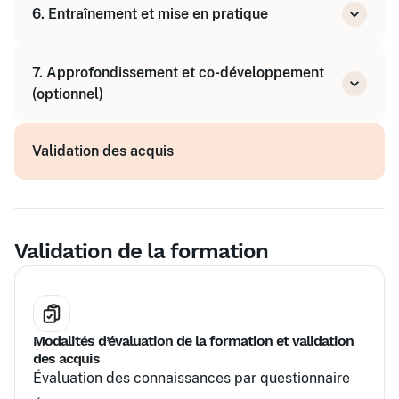
6. Entraînement et mise en pratique
S’entraîner à observer et à donner du
feedback
Exercices pratiques et mises en situation
Construire un plan de développement
7. Approfondissement et co-développement
Modules d'entraînement spécifiques : écouter
personnel
(optionnel)
activement, donner un feedback constructif
Participer à une journée de co-développement
Validation des acquis
pour renforcer la posture de coach
Validation de la formation
Modalités d’évaluation de la formation et validation
des acquis
Évaluation des connaissances par questionnaire