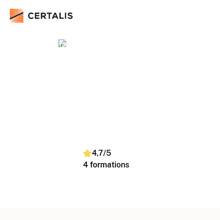
Systèmes d'information - Informatique
Sécurité - Cybersécurité
RGPD, DPO, cybersécurité
RGPD, DPO, cybersécurité
Trouvez et réservez simplement des formations selon
vos dates, lieu et nombre de stagiaires. Nous proposons
des sessions en inter-entreprises (dans un centre) et en
intra-entreprise (dans vos locaux), sur toute la France.
4,7/5
4 formations