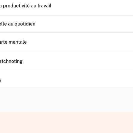
a productivité au travail
elle au quotidien
arte mentale
ketchnoting
n
 d’exceller !