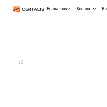
Formations
Secteurs
Re
Efficacité professionnelle
Créativité et capac
Créativité et ca
d'adaptation
Trouvez et réservez simplement des formatio
stagiaires. Nous proposons des sessions en in
entreprise (dans vos locaux), sur toute la Fra