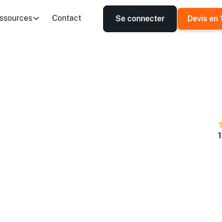
ssources
Contact
Se connecter
Devis en 
ités d'adaptation
pacités
1
ns selon vos dates, lieu et nombre de
ter-entreprises (dans un centre) et en intra-
nce.