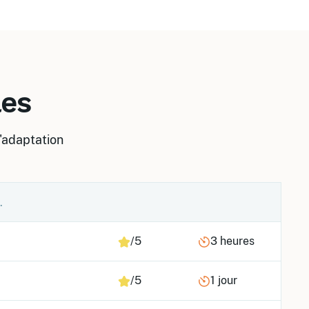
les
d'adaptation
/5
3 heures
/5
1 jour