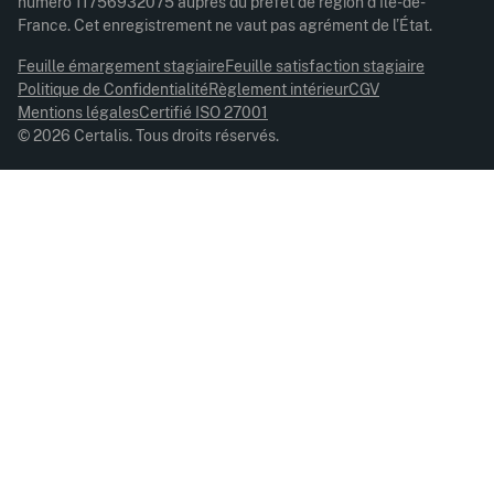
numéro 11756932075 auprès du préfet de région d’Île-de-
France. Cet enregistrement ne vaut pas agrément de l’État.
Feuille émargement stagiaire
Feuille satisfaction stagiaire
Politique de Confidentialité
Règlement intérieur
CGV
Mentions légales
Certifié ISO 27001
© 2026 Certalis. Tous droits réservés.