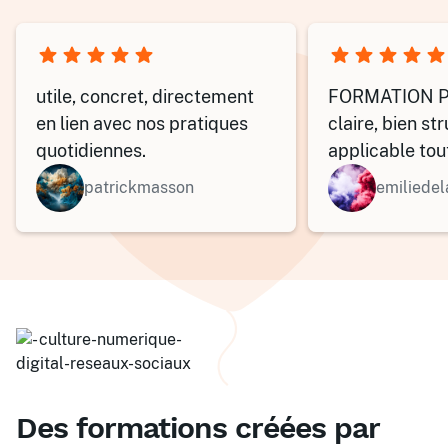
Rédiger pour le Web
4,6
/5
2 jours
utile, concret, directement
FORMATION PA
en lien avec nos pratiques
claire, bien st
quotidiennes.
applicable tou
mon service.
patrickmasson
emiliede
Des formations créées par