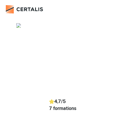
Secteur Public
Transition numérique et bureautique
Culture numérique, digital, réseaux sociaux
Culture numérique, digital,
réseaux sociaux
Trouvez et réservez simplement des formations selon
vos dates, lieu et nombre de stagiaires. Nous proposons
des sessions en inter-entreprises (dans un centre) et en
intra-entreprise (dans vos locaux), sur toute la France.
4,7/5
7 formations