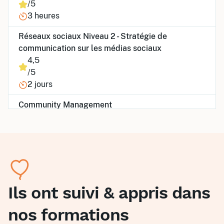
/5
3 heures
Réseaux sociaux Niveau 2 - Stratégie de
communication sur les médias sociaux
4,5
/5
2 jours
Community Management
4,8
/5
2 jours
Réseaux sociaux niveau 1 - Les fondamentaux du
digital et des médias sociaux
4,5
Ils ont suivi & appris dans
/5
nos formations
2 jours