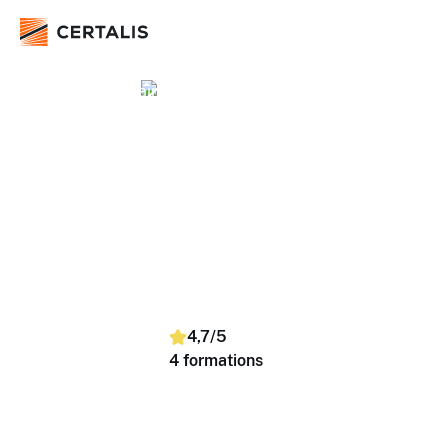
Ressources humaines
Métiers des ressources humaines
Conduite d'entretien
Conduite d'entretien
Trouvez et réservez simplement des formations selon
vos dates, lieu et nombre de stagiaires. Nous proposons
des sessions en inter-entreprises (dans un centre) et en
intra-entreprise (dans vos locaux), sur toute la France.
4,7/5
4 formations